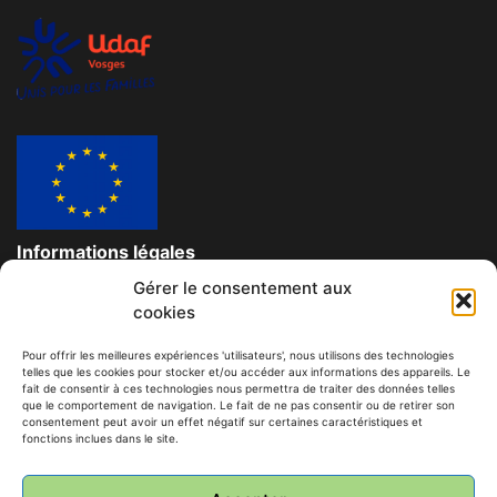
Informations légales
Gérer le consentement aux
Données personnelles et confidentielles
cookies
Mentions légales
Pour offrir les meilleures expériences 'utilisateurs', nous utilisons des technologies
telles que les cookies pour stocker et/ou accéder aux informations des appareils. Le
Contact
fait de consentir à ces technologies nous permettra de traiter des données telles
que le comportement de navigation. Le fait de ne pas consentir ou de retirer son
consentement peut avoir un effet négatif sur certaines caractéristiques et
© Tous droits réservés à l'association des familles du
fonctions inclues dans le site.
Territoire de Rambervillers
L'AFT'R Centre Social et Culturel