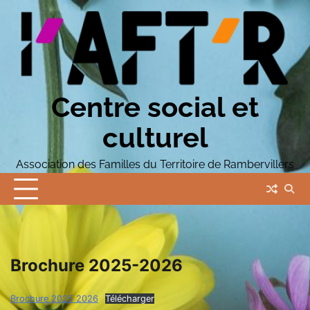
Skip
to
content
Centre social et
culturel
Association des Familles du Territoire de Rambervillers
Brochure 2025-2026
Brochure 2025 2026
Télécharger