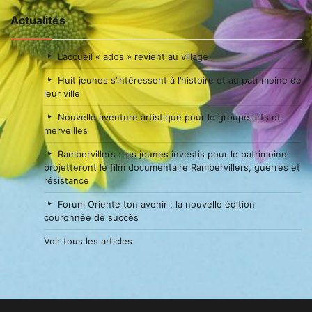
Actualités
L’accueil « ados » revient au village
Huit jeunes s’intéressent à l’histoire et au patrimoine de
leur ville
Nouvelle aventure artistique pour le groupe arts et
merveilles
Rambervillers : les jeunes investis pour le patrimoine
projetteront le film documentaire Rambervillers, guerres et
résistance
Forum Oriente ton avenir : la nouvelle édition
couronnée de succès
Voir tous les articles