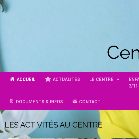
Cen
ACCUEIL
ACTUALITÉS
LE CENTRE
ENF
3/11
DOCUMENTS & INFOS
CONTACT
LES ACTIVITÉS AU CENTRE