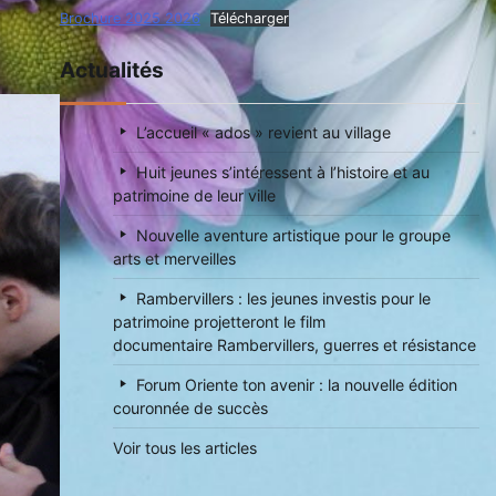
Brochure 2025 2026
Télécharger
Actualités
L’accueil « ados » revient au village
Huit jeunes s’intéressent à l’histoire et au
patrimoine de leur ville
Nouvelle aventure artistique pour le groupe
arts et merveilles
Rambervillers : les jeunes investis pour le
patrimoine projetteront le film
documentaire Rambervillers, guerres et résistance
Forum Oriente ton avenir : la nouvelle édition
couronnée de succès
Voir tous les articles