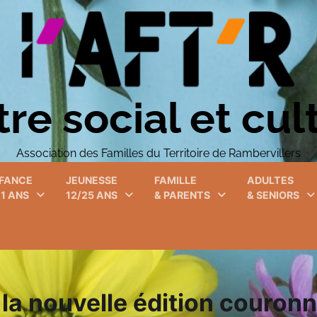
re social et cul
Association des Familles du Territoire de Rambervillers
FANCE
JEUNESSE
FAMILLE
ADULTES
11 ANS
12/25 ANS
& PARENTS
& SENIORS
 la nouvelle édition couron