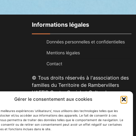
Informations légales
Données personnelles et confidentielles
Mentions légales
Contact
© Tous droits réservés à l'association des
familles du Territoire de Rambervillers
L'AFT'R Centre Social et Culturel
Gérer le consentement aux cookies
1 rue Jules Ferry
88700 Rambervillers
s meilleures expériences 'utilisateurs', nous utilisons des technologies telles que les
Tél : 03 29 65 06 74
stocker et/ou accéder aux informations des appareils. Le fait de consentir à ces
nous permettra de traiter des données telles que le comportement de navigation. Le
s consentir ou de retirer son consentement peut avoir un effet négatif sur certaines
es et fonctions inclues dans le site.