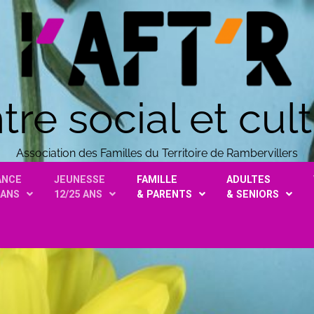
tre social et cult
Association des Familles du Territoire de Rambervillers
ANCE
JEUNESSE
FAMILLE
ADULTES
 ANS
12/25 ANS
& PARENTS
& SENIORS