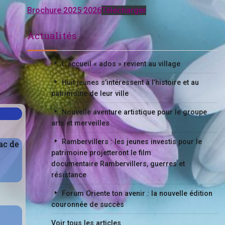
Brochure 2025 2026
Télécharger
Actualités
L’accueil « ados » revient au village
Huit jeunes s’intéressent à l’histoire et au
patrimoine de leur ville
Nouvelle aventure artistique pour le groupe
arts et merveilles
Rambervillers : les jeunes investis pour le
ac de
patrimoine projetteront le film
documentaire Rambervillers, guerres et
résistance
Forum Oriente ton avenir : la nouvelle édition
couronnée de succès
Voir tous les articles