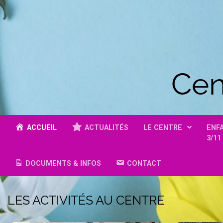
Cen
ACCUEIL
ACTUALITÉS
LE CENTRE
ENF
3/11
DOCUMENTS & INFOS
CONTACT
LES ACTIVITÉS AU CENTRE