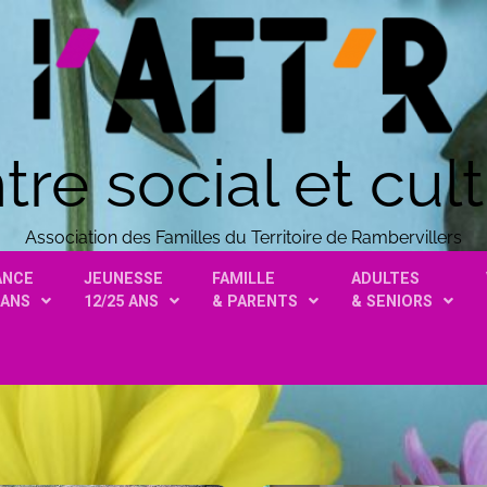
tre social et cult
Association des Familles du Territoire de Rambervillers
ANCE
JEUNESSE
FAMILLE
ADULTES
 ANS
12/25 ANS
& PARENTS
& SENIORS