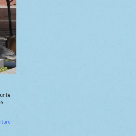
ur la
de
lture-