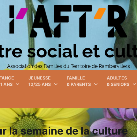
re social et cul
Association des Familles du Territoire de Rambervillers
FANCE
JEUNESSE
FAMILLE
ADULTES
11 ANS
12/25 ANS
& PARENTS
& SENIORS
ur la semaine de la culture