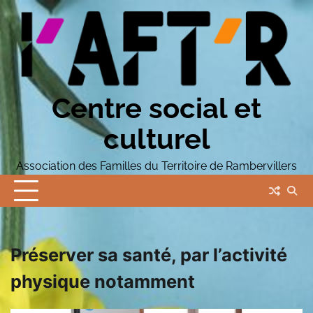
Skip
to
content
Centre social et
culturel
Association des Familles du Territoire de Rambervillers
Préserver sa santé, par l’activité
physique notamment