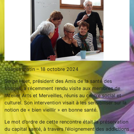
Vosges matin – 18 octobre 2024
Serge Huet, président des Amis de la santé des
Vosges, a récemment rendu visite aux membres de
l’Atelier Arts et Merveilles, réunis au centre social et
culturel. Son intervention visait à les sensibiliser sur la
notion de « bien vieillir » en bonne santé.
Le mot d’ordre de cette rencontre était la préservation
du capital santé, à travers l’éloignement des addictions