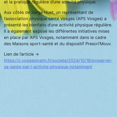
et la pratique régulière d’une activité physique.
Aux côtés de Serge Huet, un représentant de
l’association physique santé Vosges (APS Vosges) a
présenté les bienfaits d’une activité physique régulière.
Il a également exposé les différentes initiatives mises
en place par APS Vosges, notamment dans le cadre
des Maisons sport-santé et du dispositif Prescri’Mouv.
Lien de l’article ->
https://c.vosgesmatin.fr/societe/2024/10/18/preserver-
sa-sante-par-l-activite-physique-notamment