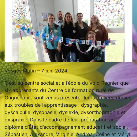
Vosges Matin – 7 juin 2024
C’est au centre social et à l’école du Void Regnier que
six apprenants du Centre de formation rural de
Gugnécourt sont venus présenter leurs ateliers, dédiés
aux troubles de l’apprentissage : dysgraphie,
dyscalculie, dysphasie, dyslexie, dysorthographie et
dyspraxie. Dans le cadre de leur préparation au
diplôme d’État d’accompagnement éducatif et social,
Sébastien, Alexandre, Virginie, Andréa, Céline et Méryl