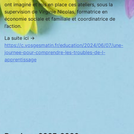
ont imaginé et mis en place ces ateliers, sous la
supervision de Virginie Nicolas, formatrice en
économie sociale et familiale et coordinatrice de
l’action.
La suite ici ->
https://c.vosgesmatin.fr/education/2024/06/07/une-
journee-pour-comprendre-les-troubles-de-l-
apprentissage