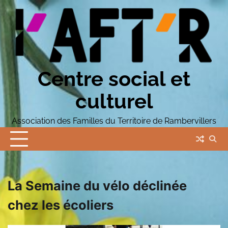
Skip
to
content
Centre social et
culturel
Association des Familles du Territoire de Rambervillers
La Semaine du vélo déclinée
chez les écoliers