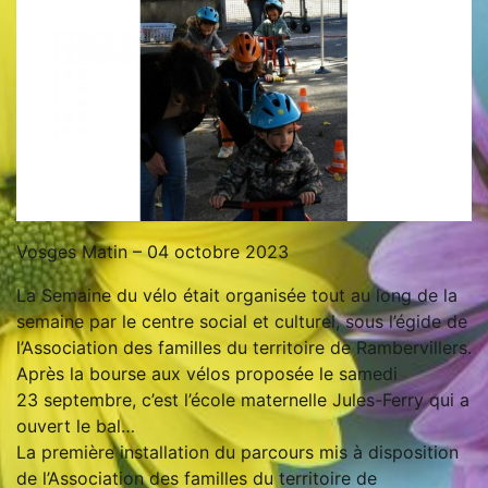
Vosges Matin – 04 octobre 2023
La Semaine du vélo était organisée tout au long de la
semaine par le centre social et culturel, sous l’égide de
l’Association des familles du territoire de Rambervillers.
Après la bourse aux vélos proposée le samedi
23 septembre, c’est l’école maternelle Jules-Ferry qui a
ouvert le bal…
La première installation du parcours mis à disposition
de l’Association des familles du territoire de