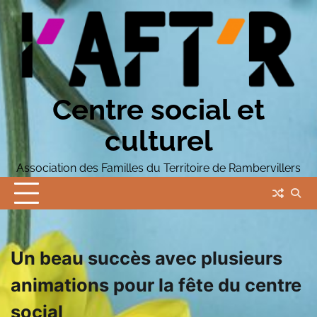
Skip
to
content
Centre social et
culturel
Association des Familles du Territoire de Rambervillers
Un beau succès avec plusieurs
animations pour la fête du centre
social