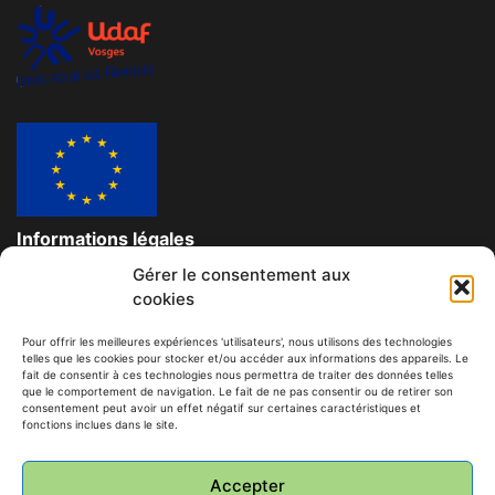
Informations légales
Gérer le consentement aux
Données personnelles et confidentielles
cookies
Mentions légales
Pour offrir les meilleures expériences 'utilisateurs', nous utilisons des technologies
telles que les cookies pour stocker et/ou accéder aux informations des appareils. Le
Contact
fait de consentir à ces technologies nous permettra de traiter des données telles
que le comportement de navigation. Le fait de ne pas consentir ou de retirer son
consentement peut avoir un effet négatif sur certaines caractéristiques et
© Tous droits réservés à l'association des familles du
fonctions inclues dans le site.
Territoire de Rambervillers
L'AFT'R Centre Social et Culturel
Accepter