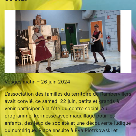
Vosges matin – 26 juin 2024
L’association des familles du territoire de Rambervillers
avait convié, ce samedi 22 juin, petits et grands à
venir participer à la fête du centre social. Au
programme, kermesse avec maquillage pour les
enfants, des jeux de société et une découverte ludique
du numérique. Place ensuite à Eva Piotrkowski et