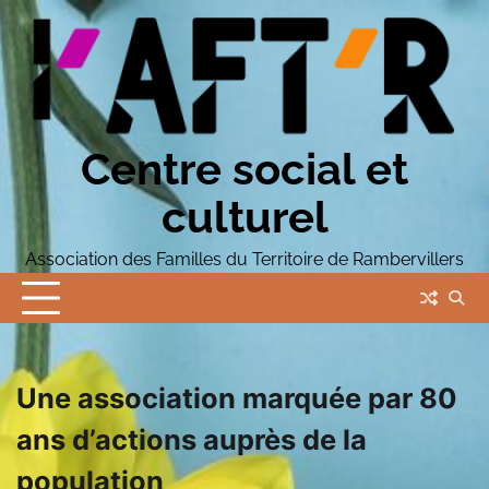
Skip
to
content
Centre social et
culturel
Association des Familles du Territoire de Rambervillers
Une association marquée par 80
ans d’actions auprès de la
population